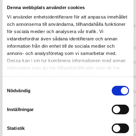
Denna webbplats använder cookies
TypeError: "".concat(...).concat(...).replaceAll is not a
Vi använder enhetsidentifierare för att anpassa innehållet
function at
och annonserna till användarna, tillhandahålla funktioner
https://webshop.pressbyran.se/_next/static/chunks/pages/
för sociala medier och analysera vår trafik. Vi
b1763451a2186f9e.js:1:11050 at Array.map
vidarebefordrar även sådana identifierare och annan
(<anonymous>) at K
information från din enhet till de sociala medier och
(https://webshop.pressbyran.se/_next/static/chunks/pages/
annons- och analysföretag som vi samarbetar med.
b1763451a2186f9e.js:1:10836) at lk
Dessa kan i sin tur kombinera informationen med annan
(https://webshop.pressbyran.se/_next/static/chunks/framewo
information som du har tillhandahållit eller som de har
b241200379730ac0.js:1:129835) at i
samlat in när du har använt deras tjänster.
(https://webshop.pressbyran.se/_next/static/chunks/framewo
b241200379730ac0.js:1:188352) at uD
Samtyckesval
(https://webshop.pressbyran.se/_next/static/chunks/framewo
Nödvändig
b241200379730ac0.js:1:168005) at
https://webshop.pressbyran.se/_next/static/chunks/framewor
Inställningar
b241200379730ac0.js:1:167872 at uI
(https://webshop.pressbyran.se/_next/static/chunks/framewo
b241200379730ac0.js:1:167879) at uE
Statistik
(https://webshop.pressbyran.se/_next/static/chunks/framewo