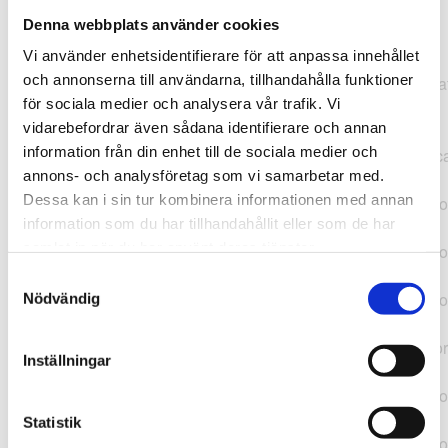
Denna webbplats använder cookies
TypeError: "".concat(...).concat(...).replaceAll is not a
Vi använder enhetsidentifierare för att anpassa innehållet
function at
och annonserna till användarna, tillhandahålla funktioner
https://webshop.pressbyran.se/_next/static/chunks/pages/
för sociala medier och analysera vår trafik. Vi
b1763451a2186f9e.js:1:11050 at Array.map
vidarebefordrar även sådana identifierare och annan
(<anonymous>) at K
information från din enhet till de sociala medier och
(https://webshop.pressbyran.se/_next/static/chunks/pages/
annons- och analysföretag som vi samarbetar med.
b1763451a2186f9e.js:1:10836) at lk
Dessa kan i sin tur kombinera informationen med annan
(https://webshop.pressbyran.se/_next/static/chunks/framewo
information som du har tillhandahållit eller som de har
b241200379730ac0.js:1:129835) at i
samlat in när du har använt deras tjänster.
(https://webshop.pressbyran.se/_next/static/chunks/framewo
b241200379730ac0.js:1:188352) at uD
Samtyckesval
(https://webshop.pressbyran.se/_next/static/chunks/framewo
Nödvändig
b241200379730ac0.js:1:168005) at
https://webshop.pressbyran.se/_next/static/chunks/framewor
Inställningar
b241200379730ac0.js:1:167872 at uI
(https://webshop.pressbyran.se/_next/static/chunks/framewo
b241200379730ac0.js:1:167879) at uE
Statistik
(https://webshop.pressbyran.se/_next/static/chunks/framewo