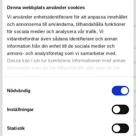
Denna webbplats använder cookies
TypeError: "".concat(...).concat(...).replaceAll is not a
Vi använder enhetsidentifierare för att anpassa innehållet
function at
och annonserna till användarna, tillhandahålla funktioner
https://webshop.pressbyran.se/_next/static/chunks/pages/
för sociala medier och analysera vår trafik. Vi
b1763451a2186f9e.js:1:11050 at Array.map
vidarebefordrar även sådana identifierare och annan
(<anonymous>) at K
information från din enhet till de sociala medier och
(https://webshop.pressbyran.se/_next/static/chunks/pages/
annons- och analysföretag som vi samarbetar med.
b1763451a2186f9e.js:1:10836) at lk
Dessa kan i sin tur kombinera informationen med annan
(https://webshop.pressbyran.se/_next/static/chunks/framewo
information som du har tillhandahållit eller som de har
b241200379730ac0.js:1:129835) at i
samlat in när du har använt deras tjänster.
(https://webshop.pressbyran.se/_next/static/chunks/framewo
b241200379730ac0.js:1:188352) at uD
Samtyckesval
(https://webshop.pressbyran.se/_next/static/chunks/framewo
Nödvändig
b241200379730ac0.js:1:168005) at
https://webshop.pressbyran.se/_next/static/chunks/framewor
Inställningar
b241200379730ac0.js:1:167872 at uI
(https://webshop.pressbyran.se/_next/static/chunks/framewo
b241200379730ac0.js:1:167879) at uE
Statistik
(https://webshop.pressbyran.se/_next/static/chunks/framewo