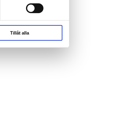
rk-
rk-
Tillåt alla