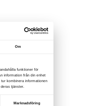
category/%5B...product%5D-
/category/%5B...product%5D-
Om
rk-
rk-
andahålla funktioner för
n information från din enhet
rk-
 tur kombinera informationen
deras tjänster.
rk-
rk-
Marknadsföring