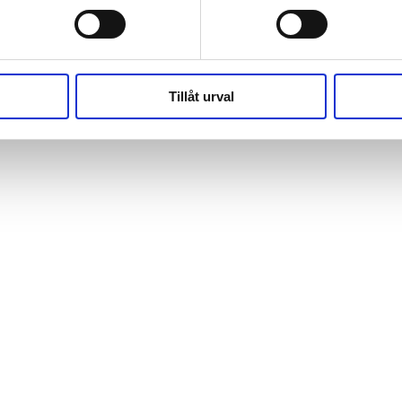
(https://webshop.pressbyran.se/_next/static/chunks/framewo
b241200379730ac0.js:1:162918) at x
(https://webshop.pressbyran.se/_next/static/chunks/framewo
b241200379730ac0.js:1:206583)
Tillåt urval