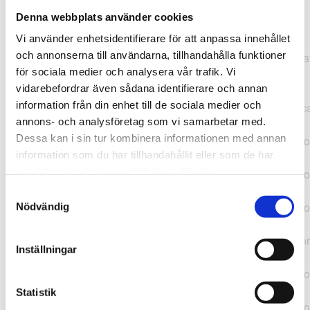
Denna webbplats använder cookies
TypeError: "".concat(...).concat(...).replaceAll is not a
Vi använder enhetsidentifierare för att anpassa innehållet
function at
och annonserna till användarna, tillhandahålla funktioner
https://webshop.pressbyran.se/_next/static/chunks/pages/
för sociala medier och analysera vår trafik. Vi
b1763451a2186f9e.js:1:11050 at Array.map
vidarebefordrar även sådana identifierare och annan
(<anonymous>) at K
information från din enhet till de sociala medier och
(https://webshop.pressbyran.se/_next/static/chunks/pages/
annons- och analysföretag som vi samarbetar med.
b1763451a2186f9e.js:1:10836) at lk
Dessa kan i sin tur kombinera informationen med annan
(https://webshop.pressbyran.se/_next/static/chunks/framewo
information som du har tillhandahållit eller som de har
b241200379730ac0.js:1:129835) at i
samlat in när du har använt deras tjänster.
(https://webshop.pressbyran.se/_next/static/chunks/framewo
b241200379730ac0.js:1:188352) at uD
Samtyckesval
(https://webshop.pressbyran.se/_next/static/chunks/framewo
Nödvändig
b241200379730ac0.js:1:168005) at
https://webshop.pressbyran.se/_next/static/chunks/framewor
Inställningar
b241200379730ac0.js:1:167872 at uI
(https://webshop.pressbyran.se/_next/static/chunks/framewo
b241200379730ac0.js:1:167879) at uE
Statistik
(https://webshop.pressbyran.se/_next/static/chunks/framewo