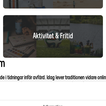
Aktivitet & Fritid
rm
de i tidningar inför avfärd. Idag lever traditionen vidare o
gar inom nyheter, sport, mode, livsstil och mycket mer.
Best