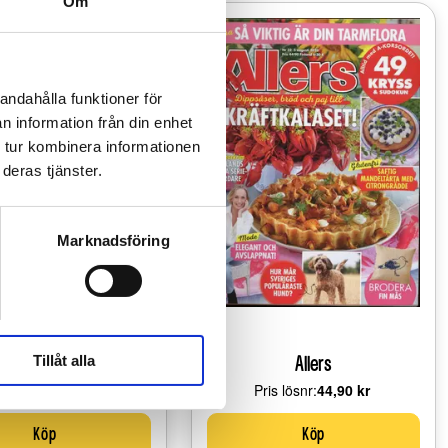
Om
andahålla funktioner för
n information från din enhet
 tur kombinera informationen
deras tjänster.
Marknadsföring
Tillåt alla
ets Veckotidning
Allers
is lösnr:
Price:
44,90 kr
Pris lösnr:
Price:
44,90 kr
Köp
Köp