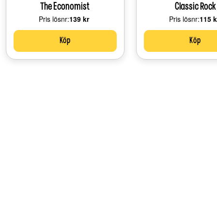
The Economist
Classic Rock
Pris lösnr:
Price:
139 kr
Pris lösnr:
Price
115 k
Köp
Köp