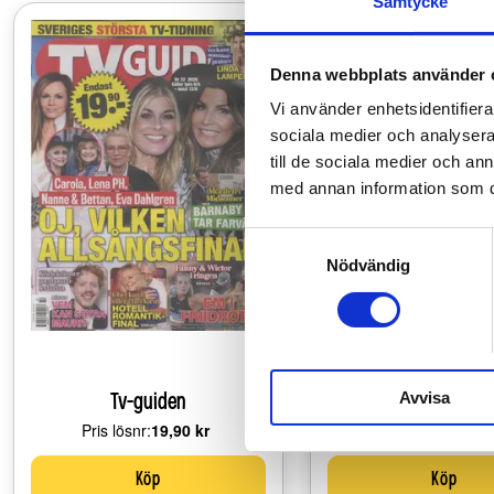
Samtycke
Denna webbplats använder 
Vi använder enhetsidentifierar
sociala medier och analysera 
till de sociala medier och a
med annan information som du 
Samtyckesval
Nödvändig
Avvisa
Tv-guiden
Svensk Damtidn
Pris lösnr:
Price:
19,90 kr
Pris lösnr:
Price:
47,50 
Köp
Köp