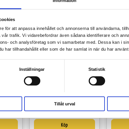
Information
cookies
e för att anpassa innehållet och annonserna till användarna, tillh
vår trafik. Vi vidarebefordrar även sådana identifierare och anna
nnons- och analysföretag som vi samarbetar med. Dessa kan i sin
har tillhandahållit eller som de har samlat in när du har använt 
Inställningar
Statistik
Tillåt urval
ing
Hänt Extra
Hemm
kr
Pris lösnr:
Price:
33,90 kr
Pr
Köp