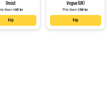
Uncut
Vogue (UK)
ris lösnr:
Price:
145 kr
Pris lösnr:
Price:
159 kr
Köp
Köp