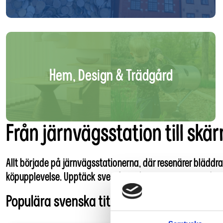
Hem, Design & Trädgård
Från järnvägsstation till skä
Allt började på järnvägsstationerna, där resenärer bläddra
köpupplevelse. Upptäck svenska och internationella tidnin
Populära svenska titlar