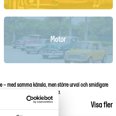
Motor
nline – med samma känsla, men större urval och smidigare
äll enkelt och få hem till dörren.
Visa fler