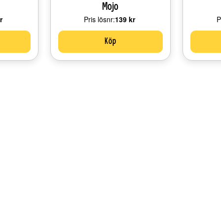
Mojo
:
r
Pris lösnr:
Price:
139 kr
P
Köp