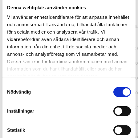
Denna webbplats använder cookies
TypeError: "".concat(...).concat(...).replaceAll is not a
Vi använder enhetsidentifierare för att anpassa innehållet
function at
och annonserna till användarna, tillhandahålla funktioner
https://webshop.pressbyran.se/_next/static/chunks/pages/
för sociala medier och analysera vår trafik. Vi
b1763451a2186f9e.js:1:11050 at Array.map
vidarebefordrar även sådana identifierare och annan
(<anonymous>) at K
information från din enhet till de sociala medier och
(https://webshop.pressbyran.se/_next/static/chunks/pages/
annons- och analysföretag som vi samarbetar med.
b1763451a2186f9e.js:1:10836) at lk
Dessa kan i sin tur kombinera informationen med annan
(https://webshop.pressbyran.se/_next/static/chunks/framewo
information som du har tillhandahållit eller som de har
b241200379730ac0.js:1:129835) at i
samlat in när du har använt deras tjänster.
(https://webshop.pressbyran.se/_next/static/chunks/framewo
b241200379730ac0.js:1:188352) at uD
Samtyckesval
(https://webshop.pressbyran.se/_next/static/chunks/framewo
Nödvändig
b241200379730ac0.js:1:168005) at
https://webshop.pressbyran.se/_next/static/chunks/framewor
Inställningar
b241200379730ac0.js:1:167872 at uI
(https://webshop.pressbyran.se/_next/static/chunks/framewo
b241200379730ac0.js:1:167879) at uE
Statistik
(https://webshop.pressbyran.se/_next/static/chunks/framewo