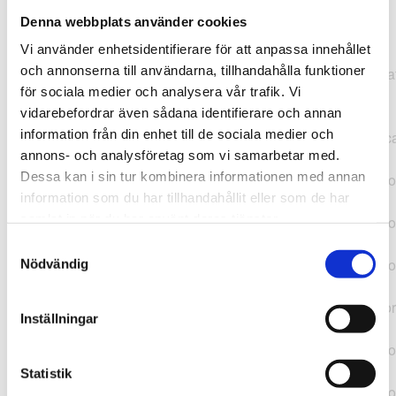
Denna webbplats använder cookies
TypeError: "".concat(...).concat(...).replaceAll is not a
Vi använder enhetsidentifierare för att anpassa innehållet
function at
och annonserna till användarna, tillhandahålla funktioner
https://webshop.pressbyran.se/_next/static/chunks/pages/
för sociala medier och analysera vår trafik. Vi
b1763451a2186f9e.js:1:11050 at Array.map
vidarebefordrar även sådana identifierare och annan
(<anonymous>) at K
information från din enhet till de sociala medier och
(https://webshop.pressbyran.se/_next/static/chunks/pages/
annons- och analysföretag som vi samarbetar med.
b1763451a2186f9e.js:1:10836) at lk
Dessa kan i sin tur kombinera informationen med annan
(https://webshop.pressbyran.se/_next/static/chunks/framewo
information som du har tillhandahållit eller som de har
b241200379730ac0.js:1:129835) at i
samlat in när du har använt deras tjänster.
(https://webshop.pressbyran.se/_next/static/chunks/framewo
b241200379730ac0.js:1:188352) at uD
Samtyckesval
(https://webshop.pressbyran.se/_next/static/chunks/framewo
Nödvändig
b241200379730ac0.js:1:168005) at
https://webshop.pressbyran.se/_next/static/chunks/framewor
Inställningar
b241200379730ac0.js:1:167872 at uI
(https://webshop.pressbyran.se/_next/static/chunks/framewo
b241200379730ac0.js:1:167879) at uE
Statistik
(https://webshop.pressbyran.se/_next/static/chunks/framewo