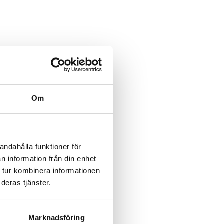
category/%5B...product%5D-
/category/%5B...product%5D-
Om
rk-
rk-
andahålla funktioner för
n information från din enhet
rk-
 tur kombinera informationen
deras tjänster.
rk-
rk-
Marknadsföring