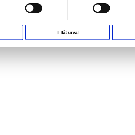
(https://webshop.pressbyran.se/_next/static/chunks/framewo
b241200379730ac0.js:1:162918) at x
(https://webshop.pressbyran.se/_next/static/chunks/framewo
b241200379730ac0.js:1:206583)
Tillåt urval