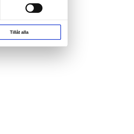
rk-
rk-
Tillåt alla