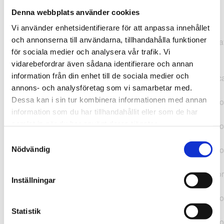
Denna webbplats använder cookies
TypeError: "".concat(...).concat(...).replaceAll is not a
Vi använder enhetsidentifierare för att anpassa innehållet
function at
och annonserna till användarna, tillhandahålla funktioner
https://webshop.pressbyran.se/_next/static/chunks/pages/
för sociala medier och analysera vår trafik. Vi
b1763451a2186f9e.js:1:11050 at Array.map
vidarebefordrar även sådana identifierare och annan
(<anonymous>) at K
information från din enhet till de sociala medier och
(https://webshop.pressbyran.se/_next/static/chunks/pages/
annons- och analysföretag som vi samarbetar med.
b1763451a2186f9e.js:1:10836) at lk
Dessa kan i sin tur kombinera informationen med annan
(https://webshop.pressbyran.se/_next/static/chunks/framewo
information som du har tillhandahållit eller som de har
b241200379730ac0.js:1:129835) at i
samlat in när du har använt deras tjänster.
(https://webshop.pressbyran.se/_next/static/chunks/framewo
b241200379730ac0.js:1:188352) at uD
Samtyckesval
(https://webshop.pressbyran.se/_next/static/chunks/framewo
Nödvändig
b241200379730ac0.js:1:168005) at
https://webshop.pressbyran.se/_next/static/chunks/framewor
Inställningar
b241200379730ac0.js:1:167872 at uI
(https://webshop.pressbyran.se/_next/static/chunks/framewo
b241200379730ac0.js:1:167879) at uE
Statistik
(https://webshop.pressbyran.se/_next/static/chunks/framewo