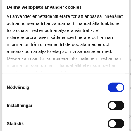
Denna webbplats använder cookies
TypeError: "".concat(...).concat(...).replaceAll is not a
Vi använder enhetsidentifierare för att anpassa innehållet
function at
och annonserna till användarna, tillhandahålla funktioner
https://webshop.pressbyran.se/_next/static/chunks/pages/
för sociala medier och analysera vår trafik. Vi
b1763451a2186f9e.js:1:11050 at Array.map
vidarebefordrar även sådana identifierare och annan
(<anonymous>) at K
information från din enhet till de sociala medier och
(https://webshop.pressbyran.se/_next/static/chunks/pages/
annons- och analysföretag som vi samarbetar med.
b1763451a2186f9e.js:1:10836) at lk
Dessa kan i sin tur kombinera informationen med annan
(https://webshop.pressbyran.se/_next/static/chunks/framewo
information som du har tillhandahållit eller som de har
b241200379730ac0.js:1:129835) at i
samlat in när du har använt deras tjänster.
(https://webshop.pressbyran.se/_next/static/chunks/framewo
b241200379730ac0.js:1:188352) at uD
Samtyckesval
(https://webshop.pressbyran.se/_next/static/chunks/framewo
Nödvändig
b241200379730ac0.js:1:168005) at
https://webshop.pressbyran.se/_next/static/chunks/framewor
Inställningar
b241200379730ac0.js:1:167872 at uI
(https://webshop.pressbyran.se/_next/static/chunks/framewo
b241200379730ac0.js:1:167879) at uE
Statistik
(https://webshop.pressbyran.se/_next/static/chunks/framewo