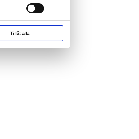
rk-
rk-
Tillåt alla