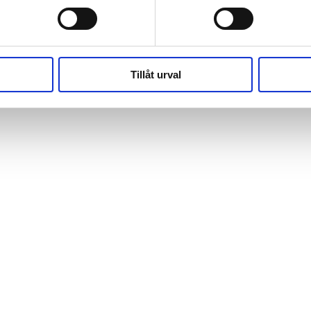
(https://webshop.pressbyran.se/_next/static/chunks/framewo
b241200379730ac0.js:1:162918) at x
(https://webshop.pressbyran.se/_next/static/chunks/framewo
b241200379730ac0.js:1:206583)
Tillåt urval