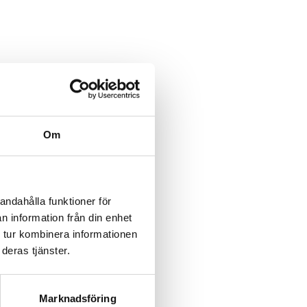
category/%5B...product%5D-
/category/%5B...product%5D-
Om
rk-
rk-
andahålla funktioner för
n information från din enhet
rk-
 tur kombinera informationen
deras tjänster.
rk-
rk-
Marknadsföring