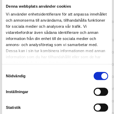
Denna webbplats använder cookies
TypeError: "".concat(...).concat(...).replaceAll is not a
Vi använder enhetsidentifierare för att anpassa innehållet
function at
och annonserna till användarna, tillhandahålla funktioner
https://webshop.pressbyran.se/_next/static/chunks/pages/
för sociala medier och analysera vår trafik. Vi
b1763451a2186f9e.js:1:11050 at Array.map
vidarebefordrar även sådana identifierare och annan
(<anonymous>) at K
information från din enhet till de sociala medier och
(https://webshop.pressbyran.se/_next/static/chunks/pages/
annons- och analysföretag som vi samarbetar med.
b1763451a2186f9e.js:1:10836) at lk
Dessa kan i sin tur kombinera informationen med annan
(https://webshop.pressbyran.se/_next/static/chunks/framewo
information som du har tillhandahållit eller som de har
b241200379730ac0.js:1:129835) at i
samlat in när du har använt deras tjänster.
(https://webshop.pressbyran.se/_next/static/chunks/framewo
b241200379730ac0.js:1:188352) at uD
Samtyckesval
(https://webshop.pressbyran.se/_next/static/chunks/framewo
Nödvändig
b241200379730ac0.js:1:168005) at
https://webshop.pressbyran.se/_next/static/chunks/framewor
Inställningar
b241200379730ac0.js:1:167872 at uI
(https://webshop.pressbyran.se/_next/static/chunks/framewo
b241200379730ac0.js:1:167879) at uE
Statistik
(https://webshop.pressbyran.se/_next/static/chunks/framewo