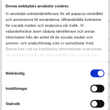
Denna webbplats använder cookies
TypeError: "".concat(...).concat(...).replaceAll is not a
Vi använder enhetsidentifierare för att anpassa innehållet
function at
och annonserna till användarna, tillhandahålla funktioner
https://webshop.pressbyran.se/_next/static/chunks/pages/
för sociala medier och analysera vår trafik. Vi
b1763451a2186f9e.js:1:11050 at Array.map
vidarebefordrar även sådana identifierare och annan
(<anonymous>) at K
information från din enhet till de sociala medier och
(https://webshop.pressbyran.se/_next/static/chunks/pages/
annons- och analysföretag som vi samarbetar med.
b1763451a2186f9e.js:1:10836) at lk
Dessa kan i sin tur kombinera informationen med annan
(https://webshop.pressbyran.se/_next/static/chunks/framewo
information som du har tillhandahållit eller som de har
b241200379730ac0.js:1:129835) at i
samlat in när du har använt deras tjänster.
(https://webshop.pressbyran.se/_next/static/chunks/framewo
b241200379730ac0.js:1:188352) at uD
Samtyckesval
(https://webshop.pressbyran.se/_next/static/chunks/framewo
Nödvändig
b241200379730ac0.js:1:168005) at
https://webshop.pressbyran.se/_next/static/chunks/framewor
Inställningar
b241200379730ac0.js:1:167872 at uI
(https://webshop.pressbyran.se/_next/static/chunks/framewo
b241200379730ac0.js:1:167879) at uE
Statistik
(https://webshop.pressbyran.se/_next/static/chunks/framewo