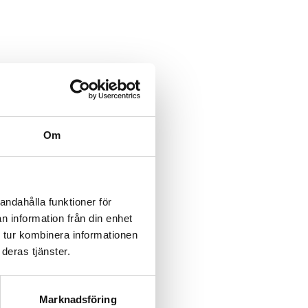
category/%5B...product%5D-
/category/%5B...product%5D-
Om
rk-
rk-
andahålla funktioner för
n information från din enhet
rk-
 tur kombinera informationen
deras tjänster.
rk-
rk-
Marknadsföring