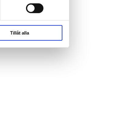
rk-
rk-
Tillåt alla