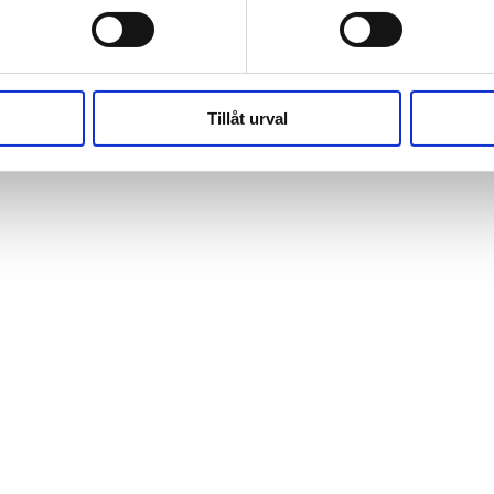
(https://webshop.pressbyran.se/_next/static/chunks/framewo
b241200379730ac0.js:1:164631) at ux
(https://webshop.pressbyran.se/_next/static/chunks/framewo
b241200379730ac0.js:1:163186)
Tillåt urval