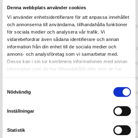
Denna webbplats använder cookies
TypeError: "".concat(...).concat(...).replaceAll is not a
Vi använder enhetsidentifierare för att anpassa innehållet
function at
och annonserna till användarna, tillhandahålla funktioner
https://webshop.pressbyran.se/_next/static/chunks/pages/
för sociala medier och analysera vår trafik. Vi
b1763451a2186f9e.js:1:11050 at Array.map
vidarebefordrar även sådana identifierare och annan
(<anonymous>) at K
information från din enhet till de sociala medier och
(https://webshop.pressbyran.se/_next/static/chunks/pages/
annons- och analysföretag som vi samarbetar med.
b1763451a2186f9e.js:1:10836) at lk
Dessa kan i sin tur kombinera informationen med annan
(https://webshop.pressbyran.se/_next/static/chunks/framewo
information som du har tillhandahållit eller som de har
b241200379730ac0.js:1:129835) at i
samlat in när du har använt deras tjänster.
(https://webshop.pressbyran.se/_next/static/chunks/framewo
b241200379730ac0.js:1:188352) at uD
Samtyckesval
(https://webshop.pressbyran.se/_next/static/chunks/framewo
Nödvändig
b241200379730ac0.js:1:168005) at
https://webshop.pressbyran.se/_next/static/chunks/framewor
Inställningar
b241200379730ac0.js:1:167872 at uI
(https://webshop.pressbyran.se/_next/static/chunks/framewo
b241200379730ac0.js:1:167879) at uE
Statistik
(https://webshop.pressbyran.se/_next/static/chunks/framewo