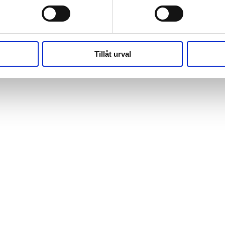
(https://webshop.pressbyran.se/_next/static/chunks/framewo
b241200379730ac0.js:1:162918) at x
(https://webshop.pressbyran.se/_next/static/chunks/framewo
b241200379730ac0.js:1:206583)
Tillåt urval