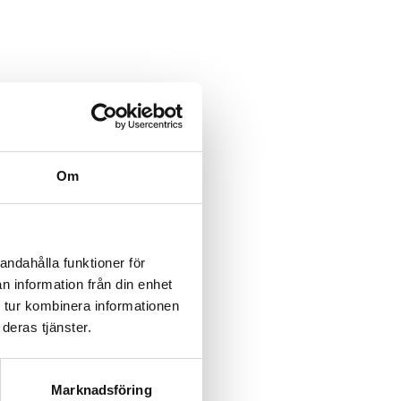
category/%5B...product%5D-
/category/%5B...product%5D-
Om
rk-
rk-
andahålla funktioner för
n information från din enhet
rk-
 tur kombinera informationen
deras tjänster.
rk-
rk-
Marknadsföring