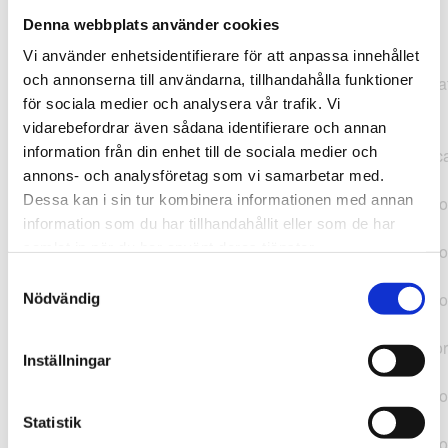
Denna webbplats använder cookies
TypeError: "".concat(...).concat(...).replaceAll is not a
Vi använder enhetsidentifierare för att anpassa innehållet
function at
och annonserna till användarna, tillhandahålla funktioner
https://webshop.pressbyran.se/_next/static/chunks/pages/
för sociala medier och analysera vår trafik. Vi
b1763451a2186f9e.js:1:11050 at Array.map
vidarebefordrar även sådana identifierare och annan
(<anonymous>) at K
information från din enhet till de sociala medier och
(https://webshop.pressbyran.se/_next/static/chunks/pages/
annons- och analysföretag som vi samarbetar med.
b1763451a2186f9e.js:1:10836) at lk
Dessa kan i sin tur kombinera informationen med annan
(https://webshop.pressbyran.se/_next/static/chunks/framewo
information som du har tillhandahållit eller som de har
b241200379730ac0.js:1:129835) at i
samlat in när du har använt deras tjänster.
(https://webshop.pressbyran.se/_next/static/chunks/framewo
b241200379730ac0.js:1:188352) at uD
Samtyckesval
(https://webshop.pressbyran.se/_next/static/chunks/framewo
Nödvändig
b241200379730ac0.js:1:168005) at
https://webshop.pressbyran.se/_next/static/chunks/framewor
Inställningar
b241200379730ac0.js:1:167872 at uI
(https://webshop.pressbyran.se/_next/static/chunks/framewo
b241200379730ac0.js:1:167879) at uE
Statistik
(https://webshop.pressbyran.se/_next/static/chunks/framewo