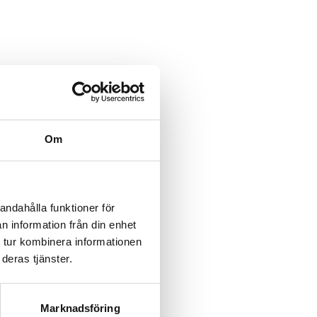
category/%5B...product%5D-
/category/%5B...product%5D-
Om
rk-
rk-
andahålla funktioner för
n information från din enhet
rk-
 tur kombinera informationen
deras tjänster.
rk-
rk-
Marknadsföring