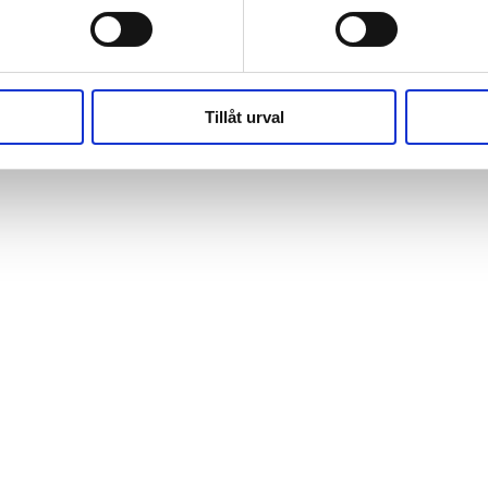
(https://webshop.pressbyran.se/_next/static/chunks/framewo
b241200379730ac0.js:1:162918) at x
(https://webshop.pressbyran.se/_next/static/chunks/framewo
b241200379730ac0.js:1:206583)
Tillåt urval