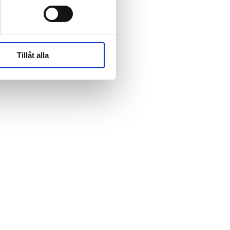
rk-
rk-
Tillåt alla