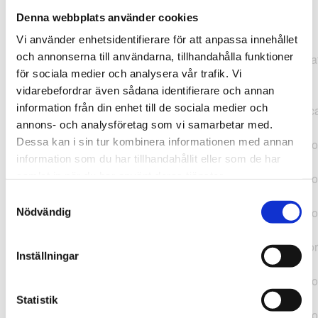
Denna webbplats använder cookies
TypeError: "".concat(...).concat(...).replaceAll is not a
Vi använder enhetsidentifierare för att anpassa innehållet
function at
och annonserna till användarna, tillhandahålla funktioner
https://webshop.pressbyran.se/_next/static/chunks/pages/
för sociala medier och analysera vår trafik. Vi
b1763451a2186f9e.js:1:11050 at Array.map
vidarebefordrar även sådana identifierare och annan
(<anonymous>) at K
information från din enhet till de sociala medier och
(https://webshop.pressbyran.se/_next/static/chunks/pages/
annons- och analysföretag som vi samarbetar med.
b1763451a2186f9e.js:1:10836) at lk
Dessa kan i sin tur kombinera informationen med annan
(https://webshop.pressbyran.se/_next/static/chunks/framewo
information som du har tillhandahållit eller som de har
b241200379730ac0.js:1:129835) at i
samlat in när du har använt deras tjänster.
(https://webshop.pressbyran.se/_next/static/chunks/framewo
b241200379730ac0.js:1:188352) at uD
Samtyckesval
(https://webshop.pressbyran.se/_next/static/chunks/framewo
Nödvändig
b241200379730ac0.js:1:168005) at
https://webshop.pressbyran.se/_next/static/chunks/framewor
Inställningar
b241200379730ac0.js:1:167872 at uI
(https://webshop.pressbyran.se/_next/static/chunks/framewo
b241200379730ac0.js:1:167879) at uE
Statistik
(https://webshop.pressbyran.se/_next/static/chunks/framewo