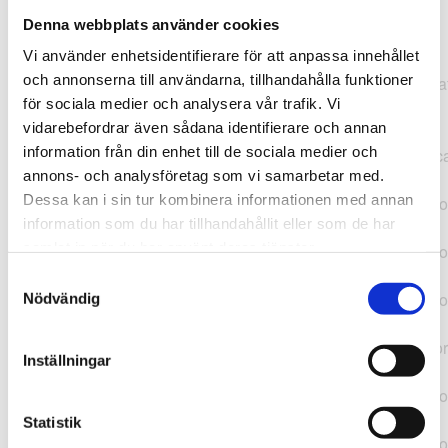
Denna webbplats använder cookies
TypeError: "".concat(...).concat(...).replaceAll is not a
Vi använder enhetsidentifierare för att anpassa innehållet
function at
och annonserna till användarna, tillhandahålla funktioner
https://webshop.pressbyran.se/_next/static/chunks/pages/
för sociala medier och analysera vår trafik. Vi
b1763451a2186f9e.js:1:11050 at Array.map
vidarebefordrar även sådana identifierare och annan
(<anonymous>) at K
information från din enhet till de sociala medier och
(https://webshop.pressbyran.se/_next/static/chunks/pages/
annons- och analysföretag som vi samarbetar med.
b1763451a2186f9e.js:1:10836) at lk
Dessa kan i sin tur kombinera informationen med annan
(https://webshop.pressbyran.se/_next/static/chunks/framewo
information som du har tillhandahållit eller som de har
b241200379730ac0.js:1:129835) at i
samlat in när du har använt deras tjänster.
(https://webshop.pressbyran.se/_next/static/chunks/framewo
b241200379730ac0.js:1:188352) at uD
Samtyckesval
(https://webshop.pressbyran.se/_next/static/chunks/framewo
Nödvändig
b241200379730ac0.js:1:168005) at
https://webshop.pressbyran.se/_next/static/chunks/framewor
Inställningar
b241200379730ac0.js:1:167872 at uI
(https://webshop.pressbyran.se/_next/static/chunks/framewo
b241200379730ac0.js:1:167879) at uE
Statistik
(https://webshop.pressbyran.se/_next/static/chunks/framewo