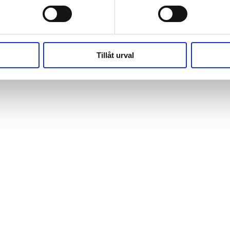
(https://webshop.pressbyran.se/_next/static/chunks/framewo
b241200379730ac0.js:1:162918) at x
(https://webshop.pressbyran.se/_next/static/chunks/framewo
b241200379730ac0.js:1:206583)
Tillåt urval