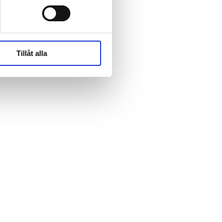
rk-
rk-
Tillåt alla