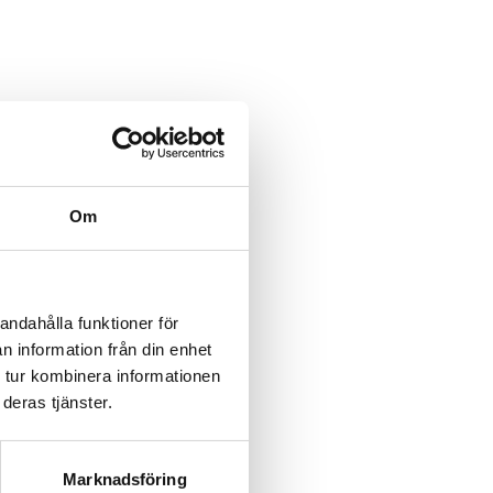
category/%5B...product%5D-
/category/%5B...product%5D-
Om
rk-
rk-
andahålla funktioner för
n information från din enhet
rk-
 tur kombinera informationen
deras tjänster.
rk-
rk-
Marknadsföring