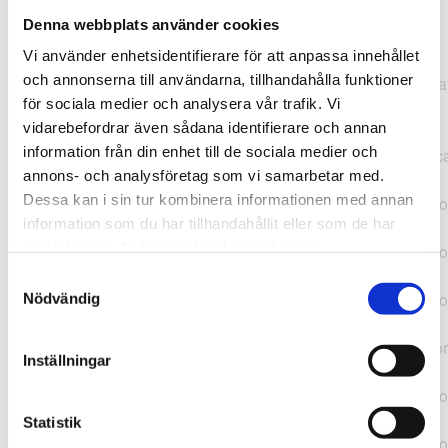
Denna webbplats använder cookies
TypeError: "".concat(...).concat(...).replaceAll is not a
Vi använder enhetsidentifierare för att anpassa innehållet
function at
och annonserna till användarna, tillhandahålla funktioner
https://webshop.pressbyran.se/_next/static/chunks/pages/
för sociala medier och analysera vår trafik. Vi
b1763451a2186f9e.js:1:11050 at Array.map
vidarebefordrar även sådana identifierare och annan
(<anonymous>) at K
information från din enhet till de sociala medier och
(https://webshop.pressbyran.se/_next/static/chunks/pages/
annons- och analysföretag som vi samarbetar med.
b1763451a2186f9e.js:1:10836) at lk
Dessa kan i sin tur kombinera informationen med annan
(https://webshop.pressbyran.se/_next/static/chunks/framewo
information som du har tillhandahållit eller som de har
b241200379730ac0.js:1:129835) at i
samlat in när du har använt deras tjänster.
(https://webshop.pressbyran.se/_next/static/chunks/framewo
b241200379730ac0.js:1:188352) at uD
Samtyckesval
(https://webshop.pressbyran.se/_next/static/chunks/framewo
Nödvändig
b241200379730ac0.js:1:168005) at
https://webshop.pressbyran.se/_next/static/chunks/framewor
Inställningar
b241200379730ac0.js:1:167872 at uI
(https://webshop.pressbyran.se/_next/static/chunks/framewo
b241200379730ac0.js:1:167879) at uE
Statistik
(https://webshop.pressbyran.se/_next/static/chunks/framewo