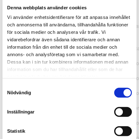
Denna webbplats använder cookies
TypeError: "".concat(...).concat(...).replaceAll is not a
Vi använder enhetsidentifierare för att anpassa innehållet
function at
och annonserna till användarna, tillhandahålla funktioner
https://webshop.pressbyran.se/_next/static/chunks/pages/
för sociala medier och analysera vår trafik. Vi
b1763451a2186f9e.js:1:11050 at Array.map
vidarebefordrar även sådana identifierare och annan
(<anonymous>) at K
information från din enhet till de sociala medier och
(https://webshop.pressbyran.se/_next/static/chunks/pages/
annons- och analysföretag som vi samarbetar med.
b1763451a2186f9e.js:1:10836) at lk
Dessa kan i sin tur kombinera informationen med annan
(https://webshop.pressbyran.se/_next/static/chunks/framewo
information som du har tillhandahållit eller som de har
b241200379730ac0.js:1:129835) at i
samlat in när du har använt deras tjänster.
(https://webshop.pressbyran.se/_next/static/chunks/framewo
b241200379730ac0.js:1:188352) at uD
Samtyckesval
(https://webshop.pressbyran.se/_next/static/chunks/framewo
Nödvändig
b241200379730ac0.js:1:168005) at
https://webshop.pressbyran.se/_next/static/chunks/framewor
Inställningar
b241200379730ac0.js:1:167872 at uI
(https://webshop.pressbyran.se/_next/static/chunks/framewo
b241200379730ac0.js:1:167879) at uE
Statistik
(https://webshop.pressbyran.se/_next/static/chunks/framewo