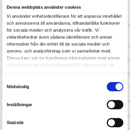
Denna webbplats använder cookies
TypeError: "".concat(...).concat(...).replaceAll is not a
Vi använder enhetsidentifierare för att anpassa innehållet
function at
och annonserna till användarna, tillhandahålla funktioner
https://webshop.pressbyran.se/_next/static/chunks/pages/
för sociala medier och analysera vår trafik. Vi
b1763451a2186f9e.js:1:11050 at Array.map
vidarebefordrar även sådana identifierare och annan
(<anonymous>) at K
information från din enhet till de sociala medier och
(https://webshop.pressbyran.se/_next/static/chunks/pages/
annons- och analysföretag som vi samarbetar med.
b1763451a2186f9e.js:1:10836) at lk
Dessa kan i sin tur kombinera informationen med annan
(https://webshop.pressbyran.se/_next/static/chunks/framewo
information som du har tillhandahållit eller som de har
b241200379730ac0.js:1:129835) at i
samlat in när du har använt deras tjänster.
(https://webshop.pressbyran.se/_next/static/chunks/framewo
b241200379730ac0.js:1:188352) at uD
Samtyckesval
(https://webshop.pressbyran.se/_next/static/chunks/framewo
Nödvändig
b241200379730ac0.js:1:168005) at
https://webshop.pressbyran.se/_next/static/chunks/framewor
Inställningar
b241200379730ac0.js:1:167872 at uI
(https://webshop.pressbyran.se/_next/static/chunks/framewo
b241200379730ac0.js:1:167879) at uE
Statistik
(https://webshop.pressbyran.se/_next/static/chunks/framewo