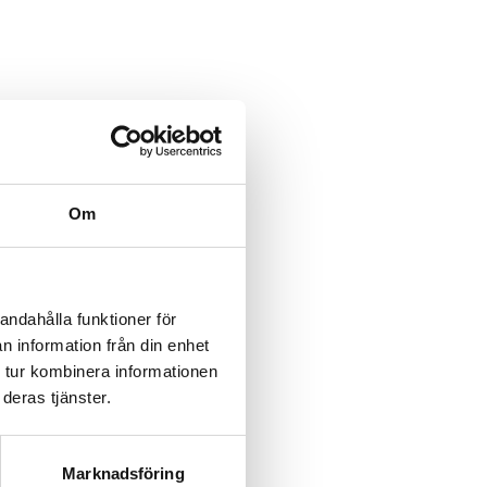
category/%5B...product%5D-
/category/%5B...product%5D-
Om
rk-
rk-
andahålla funktioner för
n information från din enhet
rk-
 tur kombinera informationen
deras tjänster.
rk-
rk-
Marknadsföring