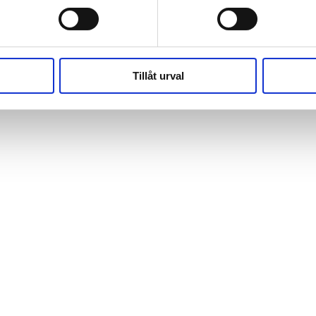
(https://webshop.pressbyran.se/_next/static/chunks/framewo
b241200379730ac0.js:1:162918) at x
(https://webshop.pressbyran.se/_next/static/chunks/framewo
b241200379730ac0.js:1:206583)
Tillåt urval