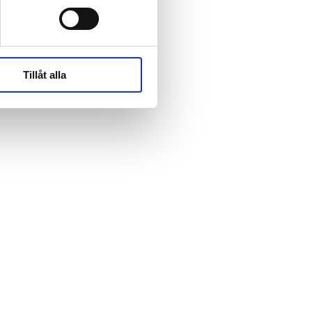
rk-
rk-
Tillåt alla