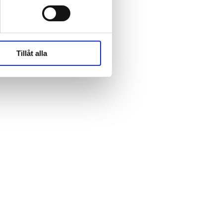
rk-
rk-
Tillåt alla