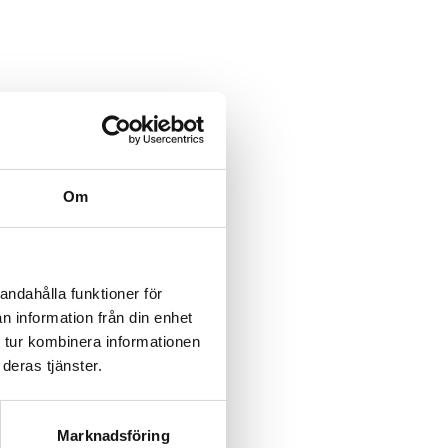
category/%5B...product%5D-
/category/%5B...product%5D-
Om
rk-
rk-
andahålla funktioner för
n information från din enhet
rk-
 tur kombinera informationen
deras tjänster.
rk-
rk-
Marknadsföring