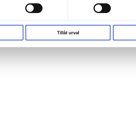
(https://webshop.pressbyran.se/_next/static/chunks/framewo
b241200379730ac0.js:1:162918) at x
(https://webshop.pressbyran.se/_next/static/chunks/framewo
b241200379730ac0.js:1:206583)
Tillåt urval