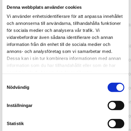
Denna webbplats använder cookies
TypeError: "".concat(...).concat(...).replaceAll is not a
Vi använder enhetsidentifierare för att anpassa innehållet
function at
och annonserna till användarna, tillhandahålla funktioner
https://webshop.pressbyran.se/_next/static/chunks/pages/
för sociala medier och analysera vår trafik. Vi
b1763451a2186f9e.js:1:11050 at Array.map
vidarebefordrar även sådana identifierare och annan
(<anonymous>) at K
information från din enhet till de sociala medier och
(https://webshop.pressbyran.se/_next/static/chunks/pages/
annons- och analysföretag som vi samarbetar med.
b1763451a2186f9e.js:1:10836) at lk
Dessa kan i sin tur kombinera informationen med annan
(https://webshop.pressbyran.se/_next/static/chunks/framewo
information som du har tillhandahållit eller som de har
b241200379730ac0.js:1:129835) at i
samlat in när du har använt deras tjänster.
(https://webshop.pressbyran.se/_next/static/chunks/framewo
b241200379730ac0.js:1:188352) at uD
Samtyckesval
(https://webshop.pressbyran.se/_next/static/chunks/framewo
Nödvändig
b241200379730ac0.js:1:168005) at
https://webshop.pressbyran.se/_next/static/chunks/framewor
Inställningar
b241200379730ac0.js:1:167872 at uI
(https://webshop.pressbyran.se/_next/static/chunks/framewo
b241200379730ac0.js:1:167879) at uE
Statistik
(https://webshop.pressbyran.se/_next/static/chunks/framewo