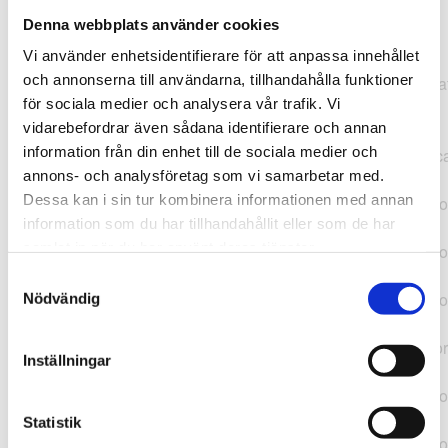
Denna webbplats använder cookies
TypeError: "".concat(...).concat(...).replaceAll is not a
Vi använder enhetsidentifierare för att anpassa innehållet
function at
och annonserna till användarna, tillhandahålla funktioner
https://webshop.pressbyran.se/_next/static/chunks/pages/
för sociala medier och analysera vår trafik. Vi
b1763451a2186f9e.js:1:11050 at Array.map
vidarebefordrar även sådana identifierare och annan
(<anonymous>) at K
information från din enhet till de sociala medier och
(https://webshop.pressbyran.se/_next/static/chunks/pages/
annons- och analysföretag som vi samarbetar med.
b1763451a2186f9e.js:1:10836) at lk
Dessa kan i sin tur kombinera informationen med annan
(https://webshop.pressbyran.se/_next/static/chunks/framewo
information som du har tillhandahållit eller som de har
b241200379730ac0.js:1:129835) at i
samlat in när du har använt deras tjänster.
(https://webshop.pressbyran.se/_next/static/chunks/framewo
b241200379730ac0.js:1:188352) at uD
Samtyckesval
(https://webshop.pressbyran.se/_next/static/chunks/framewo
Nödvändig
b241200379730ac0.js:1:168005) at
https://webshop.pressbyran.se/_next/static/chunks/framewor
Inställningar
b241200379730ac0.js:1:167872 at uI
(https://webshop.pressbyran.se/_next/static/chunks/framewo
b241200379730ac0.js:1:167879) at uE
Statistik
(https://webshop.pressbyran.se/_next/static/chunks/framewo