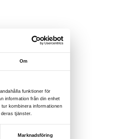
category/%5B...product%5D-
/category/%5B...product%5D-
Om
rk-
rk-
andahålla funktioner för
n information från din enhet
rk-
 tur kombinera informationen
deras tjänster.
rk-
rk-
Marknadsföring