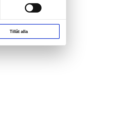
rk-
rk-
Tillåt alla