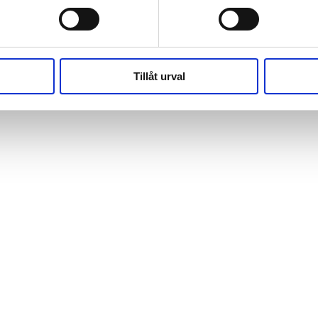
(https://webshop.pressbyran.se/_next/static/chunks/framewo
b241200379730ac0.js:1:162918) at x
(https://webshop.pressbyran.se/_next/static/chunks/framewo
b241200379730ac0.js:1:206583)
Tillåt urval