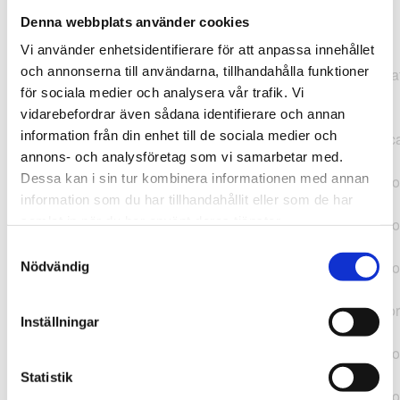
Denna webbplats använder cookies
TypeError: "".concat(...).concat(...).replaceAll is not a
Vi använder enhetsidentifierare för att anpassa innehållet
function at
och annonserna till användarna, tillhandahålla funktioner
https://webshop.pressbyran.se/_next/static/chunks/pages/
för sociala medier och analysera vår trafik. Vi
b1763451a2186f9e.js:1:11050 at Array.map
vidarebefordrar även sådana identifierare och annan
(<anonymous>) at K
information från din enhet till de sociala medier och
(https://webshop.pressbyran.se/_next/static/chunks/pages/
annons- och analysföretag som vi samarbetar med.
b1763451a2186f9e.js:1:10836) at lk
Dessa kan i sin tur kombinera informationen med annan
(https://webshop.pressbyran.se/_next/static/chunks/framewo
information som du har tillhandahållit eller som de har
b241200379730ac0.js:1:129835) at i
samlat in när du har använt deras tjänster.
(https://webshop.pressbyran.se/_next/static/chunks/framewo
b241200379730ac0.js:1:188352) at uD
Samtyckesval
(https://webshop.pressbyran.se/_next/static/chunks/framewo
Nödvändig
b241200379730ac0.js:1:168005) at
https://webshop.pressbyran.se/_next/static/chunks/framewor
Inställningar
b241200379730ac0.js:1:167872 at uI
(https://webshop.pressbyran.se/_next/static/chunks/framewo
b241200379730ac0.js:1:167879) at uE
Statistik
(https://webshop.pressbyran.se/_next/static/chunks/framewo