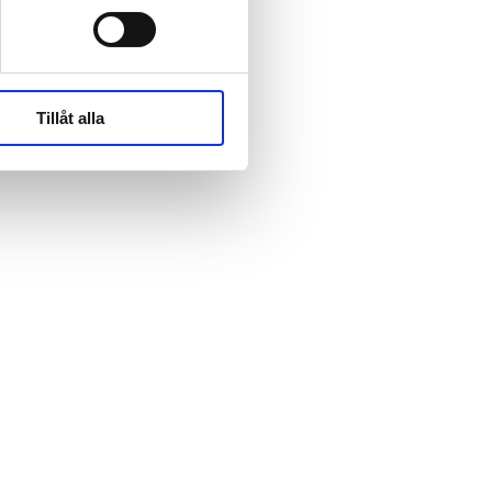
rk-
rk-
Tillåt alla