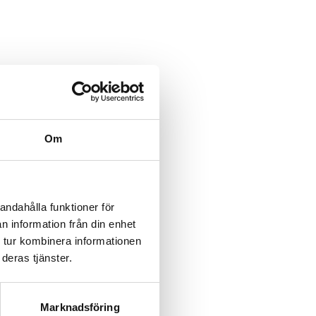
category/%5B...product%5D-
/category/%5B...product%5D-
Om
rk-
rk-
andahålla funktioner för
n information från din enhet
rk-
 tur kombinera informationen
deras tjänster.
rk-
rk-
Marknadsföring