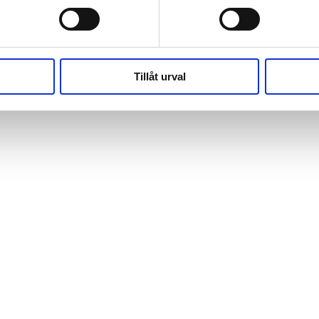
(https://webshop.pressbyran.se/_next/static/chunks/framewo
b241200379730ac0.js:1:162918) at x
(https://webshop.pressbyran.se/_next/static/chunks/framewo
b241200379730ac0.js:1:206583)
Tillåt urval