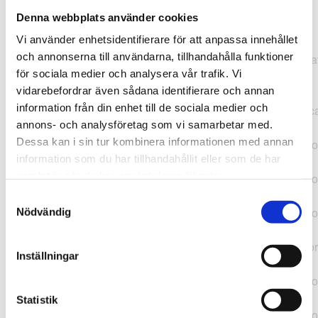
Denna webbplats använder cookies
TypeError: "".concat(...).concat(...).replaceAll is not a
Vi använder enhetsidentifierare för att anpassa innehållet
function at
och annonserna till användarna, tillhandahålla funktioner
https://webshop.pressbyran.se/_next/static/chunks/pages/
för sociala medier och analysera vår trafik. Vi
b1763451a2186f9e.js:1:11050 at Array.map
vidarebefordrar även sådana identifierare och annan
(<anonymous>) at K
information från din enhet till de sociala medier och
(https://webshop.pressbyran.se/_next/static/chunks/pages/
annons- och analysföretag som vi samarbetar med.
b1763451a2186f9e.js:1:10836) at lk
Dessa kan i sin tur kombinera informationen med annan
(https://webshop.pressbyran.se/_next/static/chunks/framewo
information som du har tillhandahållit eller som de har
b241200379730ac0.js:1:129835) at i
samlat in när du har använt deras tjänster.
(https://webshop.pressbyran.se/_next/static/chunks/framewo
b241200379730ac0.js:1:188352) at uD
Samtyckesval
(https://webshop.pressbyran.se/_next/static/chunks/framewo
Nödvändig
b241200379730ac0.js:1:168005) at
https://webshop.pressbyran.se/_next/static/chunks/framewor
Inställningar
b241200379730ac0.js:1:167872 at uI
(https://webshop.pressbyran.se/_next/static/chunks/framewo
b241200379730ac0.js:1:167879) at uE
Statistik
(https://webshop.pressbyran.se/_next/static/chunks/framewo