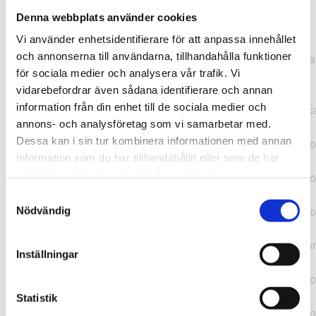
Denna webbplats använder cookies
TypeError: "".concat(...).concat(...).replaceAll is not a
Vi använder enhetsidentifierare för att anpassa innehållet
function at
och annonserna till användarna, tillhandahålla funktioner
https://webshop.pressbyran.se/_next/static/chunks/pages/
för sociala medier och analysera vår trafik. Vi
b1763451a2186f9e.js:1:11050 at Array.map
vidarebefordrar även sådana identifierare och annan
(<anonymous>) at K
information från din enhet till de sociala medier och
(https://webshop.pressbyran.se/_next/static/chunks/pages/
annons- och analysföretag som vi samarbetar med.
b1763451a2186f9e.js:1:10836) at lk
Dessa kan i sin tur kombinera informationen med annan
(https://webshop.pressbyran.se/_next/static/chunks/framewo
information som du har tillhandahållit eller som de har
b241200379730ac0.js:1:129835) at i
samlat in när du har använt deras tjänster.
(https://webshop.pressbyran.se/_next/static/chunks/framewo
b241200379730ac0.js:1:188352) at uD
Samtyckesval
(https://webshop.pressbyran.se/_next/static/chunks/framewo
Nödvändig
b241200379730ac0.js:1:168005) at
https://webshop.pressbyran.se/_next/static/chunks/framewor
Inställningar
b241200379730ac0.js:1:167872 at uI
(https://webshop.pressbyran.se/_next/static/chunks/framewo
b241200379730ac0.js:1:167879) at uE
Statistik
(https://webshop.pressbyran.se/_next/static/chunks/framewo