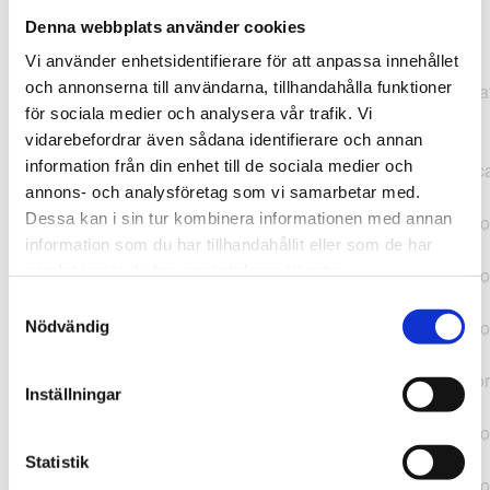
Denna webbplats använder cookies
TypeError: "".concat(...).concat(...).replaceAll is not a
Vi använder enhetsidentifierare för att anpassa innehållet
function at
och annonserna till användarna, tillhandahålla funktioner
https://webshop.pressbyran.se/_next/static/chunks/pages/
för sociala medier och analysera vår trafik. Vi
b1763451a2186f9e.js:1:11050 at Array.map
vidarebefordrar även sådana identifierare och annan
(<anonymous>) at K
information från din enhet till de sociala medier och
(https://webshop.pressbyran.se/_next/static/chunks/pages/
annons- och analysföretag som vi samarbetar med.
b1763451a2186f9e.js:1:10836) at lk
Dessa kan i sin tur kombinera informationen med annan
(https://webshop.pressbyran.se/_next/static/chunks/framewo
information som du har tillhandahållit eller som de har
b241200379730ac0.js:1:129835) at i
samlat in när du har använt deras tjänster.
(https://webshop.pressbyran.se/_next/static/chunks/framewo
b241200379730ac0.js:1:188352) at uD
Samtyckesval
(https://webshop.pressbyran.se/_next/static/chunks/framewo
Nödvändig
b241200379730ac0.js:1:168005) at
https://webshop.pressbyran.se/_next/static/chunks/framewor
Inställningar
b241200379730ac0.js:1:167872 at uI
(https://webshop.pressbyran.se/_next/static/chunks/framewo
b241200379730ac0.js:1:167879) at uE
Statistik
(https://webshop.pressbyran.se/_next/static/chunks/framewo