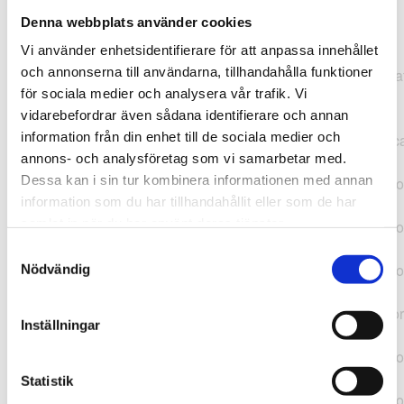
Denna webbplats använder cookies
TypeError: "".concat(...).concat(...).replaceAll is not a
Vi använder enhetsidentifierare för att anpassa innehållet
function at
och annonserna till användarna, tillhandahålla funktioner
https://webshop.pressbyran.se/_next/static/chunks/pages/
för sociala medier och analysera vår trafik. Vi
b1763451a2186f9e.js:1:11050 at Array.map
vidarebefordrar även sådana identifierare och annan
(<anonymous>) at K
information från din enhet till de sociala medier och
(https://webshop.pressbyran.se/_next/static/chunks/pages/
annons- och analysföretag som vi samarbetar med.
b1763451a2186f9e.js:1:10836) at lk
Dessa kan i sin tur kombinera informationen med annan
(https://webshop.pressbyran.se/_next/static/chunks/framewo
information som du har tillhandahållit eller som de har
b241200379730ac0.js:1:129835) at i
samlat in när du har använt deras tjänster.
(https://webshop.pressbyran.se/_next/static/chunks/framewo
b241200379730ac0.js:1:188352) at uD
Samtyckesval
(https://webshop.pressbyran.se/_next/static/chunks/framewo
Nödvändig
b241200379730ac0.js:1:168005) at
https://webshop.pressbyran.se/_next/static/chunks/framewor
Inställningar
b241200379730ac0.js:1:167872 at uI
(https://webshop.pressbyran.se/_next/static/chunks/framewo
b241200379730ac0.js:1:167879) at uE
Statistik
(https://webshop.pressbyran.se/_next/static/chunks/framewo