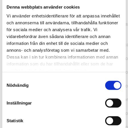
Denna webbplats använder cookies
TypeError: "".concat(...).concat(...).replaceAll is not a
Vi använder enhetsidentifierare för att anpassa innehållet
function at
och annonserna till användarna, tillhandahålla funktioner
https://webshop.pressbyran.se/_next/static/chunks/pages/
för sociala medier och analysera vår trafik. Vi
b1763451a2186f9e.js:1:11050 at Array.map
vidarebefordrar även sådana identifierare och annan
(<anonymous>) at K
information från din enhet till de sociala medier och
(https://webshop.pressbyran.se/_next/static/chunks/pages/
annons- och analysföretag som vi samarbetar med.
b1763451a2186f9e.js:1:10836) at lk
Dessa kan i sin tur kombinera informationen med annan
(https://webshop.pressbyran.se/_next/static/chunks/framewo
information som du har tillhandahållit eller som de har
b241200379730ac0.js:1:129835) at i
samlat in när du har använt deras tjänster.
(https://webshop.pressbyran.se/_next/static/chunks/framewo
b241200379730ac0.js:1:188352) at uD
Samtyckesval
(https://webshop.pressbyran.se/_next/static/chunks/framewo
Nödvändig
b241200379730ac0.js:1:168005) at
https://webshop.pressbyran.se/_next/static/chunks/framewor
Inställningar
b241200379730ac0.js:1:167872 at uI
(https://webshop.pressbyran.se/_next/static/chunks/framewo
b241200379730ac0.js:1:167879) at uE
Statistik
(https://webshop.pressbyran.se/_next/static/chunks/framewo