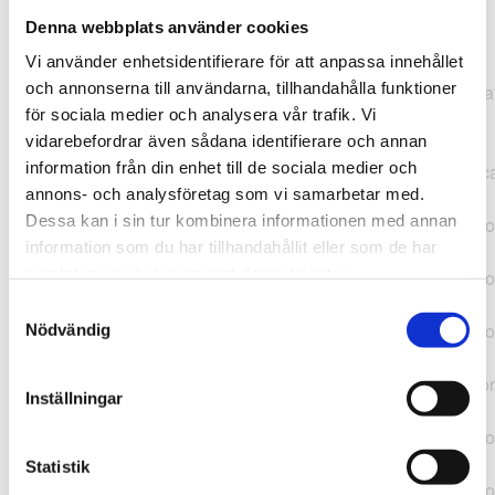
Denna webbplats använder cookies
TypeError: "".concat(...).concat(...).replaceAll is not a
Vi använder enhetsidentifierare för att anpassa innehållet
function at
och annonserna till användarna, tillhandahålla funktioner
https://webshop.pressbyran.se/_next/static/chunks/pages/
för sociala medier och analysera vår trafik. Vi
b1763451a2186f9e.js:1:11050 at Array.map
vidarebefordrar även sådana identifierare och annan
(<anonymous>) at K
information från din enhet till de sociala medier och
(https://webshop.pressbyran.se/_next/static/chunks/pages/
annons- och analysföretag som vi samarbetar med.
b1763451a2186f9e.js:1:10836) at lk
Dessa kan i sin tur kombinera informationen med annan
(https://webshop.pressbyran.se/_next/static/chunks/framewo
information som du har tillhandahållit eller som de har
b241200379730ac0.js:1:129835) at i
samlat in när du har använt deras tjänster.
(https://webshop.pressbyran.se/_next/static/chunks/framewo
b241200379730ac0.js:1:188352) at uD
Samtyckesval
(https://webshop.pressbyran.se/_next/static/chunks/framewo
Nödvändig
b241200379730ac0.js:1:168005) at
https://webshop.pressbyran.se/_next/static/chunks/framewor
Inställningar
b241200379730ac0.js:1:167872 at uI
(https://webshop.pressbyran.se/_next/static/chunks/framewo
b241200379730ac0.js:1:167879) at uE
Statistik
(https://webshop.pressbyran.se/_next/static/chunks/framewo