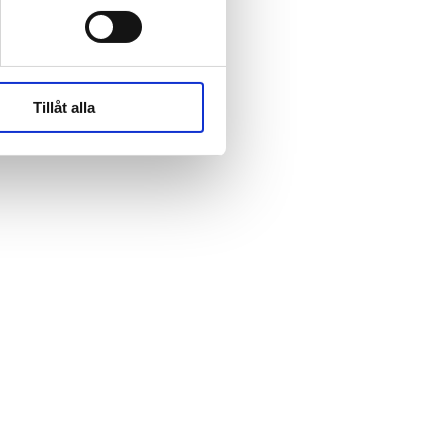
rk-
rk-
Tillåt alla