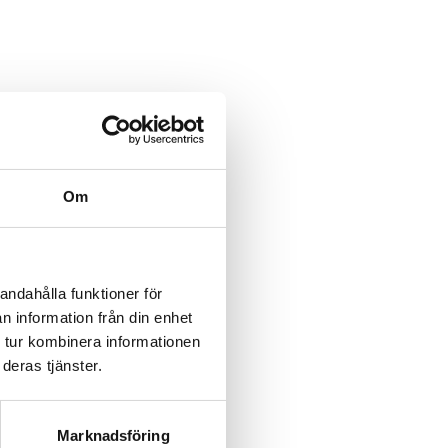
category/%5B...product%5D-
/category/%5B...product%5D-
Om
rk-
rk-
andahålla funktioner för
n information från din enhet
rk-
 tur kombinera informationen
deras tjänster.
rk-
rk-
Marknadsföring