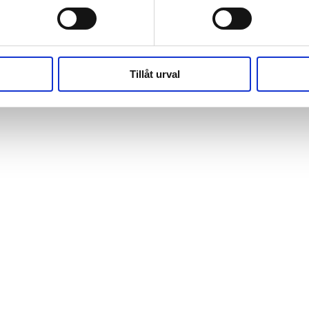
(https://webshop.pressbyran.se/_next/static/chunks/framewo
b241200379730ac0.js:1:162918) at x
(https://webshop.pressbyran.se/_next/static/chunks/framewo
b241200379730ac0.js:1:206583)
Tillåt urval