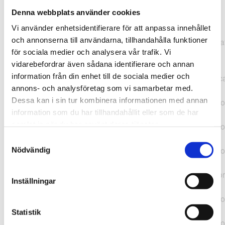
Denna webbplats använder cookies
TypeError: "".concat(...).concat(...).replaceAll is not a
Vi använder enhetsidentifierare för att anpassa innehållet
function at
och annonserna till användarna, tillhandahålla funktioner
https://webshop.pressbyran.se/_next/static/chunks/pages/
för sociala medier och analysera vår trafik. Vi
b1763451a2186f9e.js:1:11050 at Array.map
vidarebefordrar även sådana identifierare och annan
(<anonymous>) at K
information från din enhet till de sociala medier och
(https://webshop.pressbyran.se/_next/static/chunks/pages/
annons- och analysföretag som vi samarbetar med.
b1763451a2186f9e.js:1:10836) at lk
Dessa kan i sin tur kombinera informationen med annan
(https://webshop.pressbyran.se/_next/static/chunks/framewo
information som du har tillhandahållit eller som de har
b241200379730ac0.js:1:129835) at i
samlat in när du har använt deras tjänster.
(https://webshop.pressbyran.se/_next/static/chunks/framewo
b241200379730ac0.js:1:188352) at uD
Samtyckesval
(https://webshop.pressbyran.se/_next/static/chunks/framewo
Nödvändig
b241200379730ac0.js:1:168005) at
https://webshop.pressbyran.se/_next/static/chunks/framewor
Inställningar
b241200379730ac0.js:1:167872 at uI
(https://webshop.pressbyran.se/_next/static/chunks/framewo
b241200379730ac0.js:1:167879) at uE
Statistik
(https://webshop.pressbyran.se/_next/static/chunks/framewo