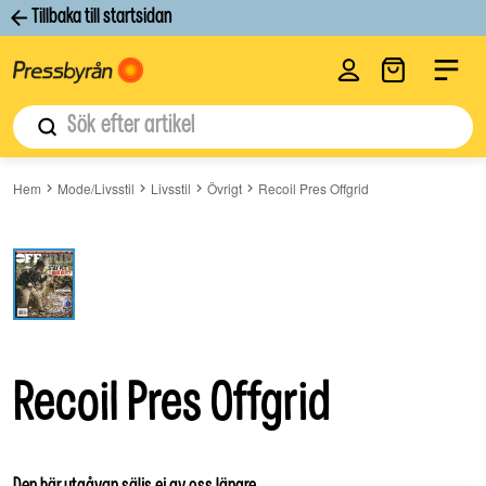
Tillbaka till startsidan
Logga in
Label
SÄLJS INTE LÄNGRE
Sök
Hem
Mode/Livsstil
Livsstil
Övrigt
Recoil Pres Offgrid
Recoil Pres Offgrid