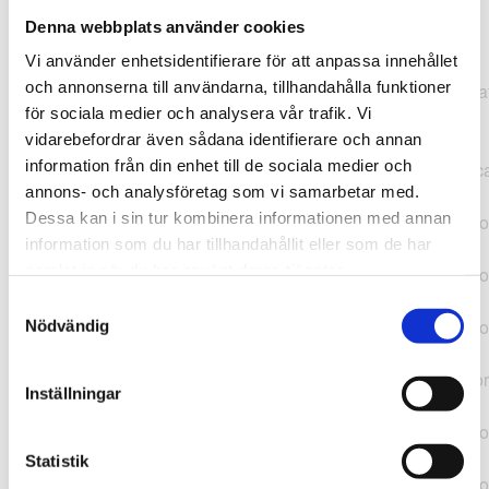
Denna webbplats använder cookies
TypeError: "".concat(...).concat(...).replaceAll is not a
Vi använder enhetsidentifierare för att anpassa innehållet
function at
och annonserna till användarna, tillhandahålla funktioner
https://webshop.pressbyran.se/_next/static/chunks/pages/
för sociala medier och analysera vår trafik. Vi
b1763451a2186f9e.js:1:11050 at Array.map
vidarebefordrar även sådana identifierare och annan
(<anonymous>) at K
information från din enhet till de sociala medier och
(https://webshop.pressbyran.se/_next/static/chunks/pages/
annons- och analysföretag som vi samarbetar med.
b1763451a2186f9e.js:1:10836) at lk
Dessa kan i sin tur kombinera informationen med annan
(https://webshop.pressbyran.se/_next/static/chunks/framewo
information som du har tillhandahållit eller som de har
b241200379730ac0.js:1:129835) at i
samlat in när du har använt deras tjänster.
(https://webshop.pressbyran.se/_next/static/chunks/framewo
b241200379730ac0.js:1:188352) at uD
Samtyckesval
(https://webshop.pressbyran.se/_next/static/chunks/framewo
Nödvändig
b241200379730ac0.js:1:168005) at
https://webshop.pressbyran.se/_next/static/chunks/framewor
Inställningar
b241200379730ac0.js:1:167872 at uI
(https://webshop.pressbyran.se/_next/static/chunks/framewo
b241200379730ac0.js:1:167879) at uE
Statistik
(https://webshop.pressbyran.se/_next/static/chunks/framewo