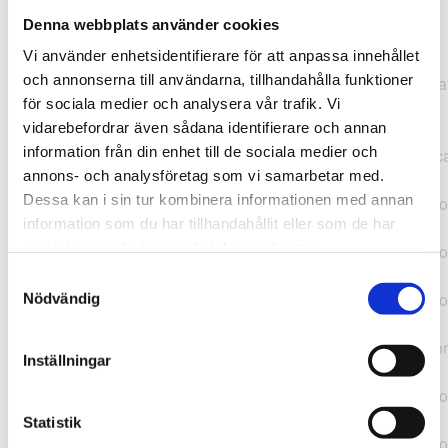
Denna webbplats använder cookies
TypeError: "".concat(...).concat(...).replaceAll is not a
Vi använder enhetsidentifierare för att anpassa innehållet
function at
och annonserna till användarna, tillhandahålla funktioner
https://webshop.pressbyran.se/_next/static/chunks/pages/
för sociala medier och analysera vår trafik. Vi
b1763451a2186f9e.js:1:11050 at Array.map
vidarebefordrar även sådana identifierare och annan
(<anonymous>) at K
information från din enhet till de sociala medier och
(https://webshop.pressbyran.se/_next/static/chunks/pages/
annons- och analysföretag som vi samarbetar med.
b1763451a2186f9e.js:1:10836) at lk
Dessa kan i sin tur kombinera informationen med annan
(https://webshop.pressbyran.se/_next/static/chunks/framewo
information som du har tillhandahållit eller som de har
b241200379730ac0.js:1:129835) at i
samlat in när du har använt deras tjänster.
(https://webshop.pressbyran.se/_next/static/chunks/framewo
b241200379730ac0.js:1:188352) at uD
Samtyckesval
(https://webshop.pressbyran.se/_next/static/chunks/framewo
Nödvändig
b241200379730ac0.js:1:168005) at
https://webshop.pressbyran.se/_next/static/chunks/framewor
Inställningar
b241200379730ac0.js:1:167872 at uI
(https://webshop.pressbyran.se/_next/static/chunks/framewo
b241200379730ac0.js:1:167879) at uE
Statistik
(https://webshop.pressbyran.se/_next/static/chunks/framewo