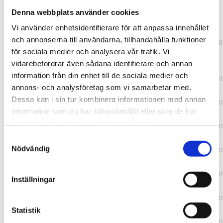
Denna webbplats använder cookies
TypeError: "".concat(...).concat(...).replaceAll is not a
Vi använder enhetsidentifierare för att anpassa innehållet
function at
och annonserna till användarna, tillhandahålla funktioner
https://webshop.pressbyran.se/_next/static/chunks/pages/
för sociala medier och analysera vår trafik. Vi
b1763451a2186f9e.js:1:11050 at Array.map
vidarebefordrar även sådana identifierare och annan
(<anonymous>) at K
information från din enhet till de sociala medier och
(https://webshop.pressbyran.se/_next/static/chunks/pages/
annons- och analysföretag som vi samarbetar med.
b1763451a2186f9e.js:1:10836) at lk
Dessa kan i sin tur kombinera informationen med annan
(https://webshop.pressbyran.se/_next/static/chunks/framewo
information som du har tillhandahållit eller som de har
b241200379730ac0.js:1:129835) at i
samlat in när du har använt deras tjänster.
(https://webshop.pressbyran.se/_next/static/chunks/framewo
b241200379730ac0.js:1:188352) at uD
Samtyckesval
(https://webshop.pressbyran.se/_next/static/chunks/framewo
Nödvändig
b241200379730ac0.js:1:168005) at
https://webshop.pressbyran.se/_next/static/chunks/framewor
Inställningar
b241200379730ac0.js:1:167872 at uI
(https://webshop.pressbyran.se/_next/static/chunks/framewo
b241200379730ac0.js:1:167879) at uE
Statistik
(https://webshop.pressbyran.se/_next/static/chunks/framewo