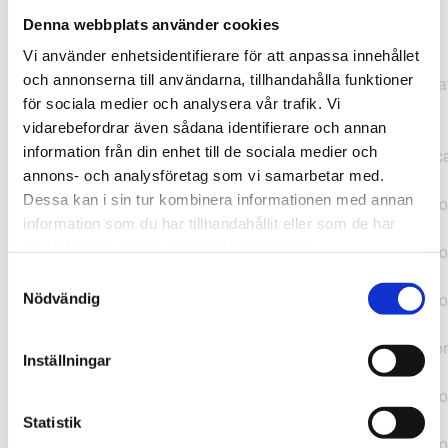
Denna webbplats använder cookies
TypeError: "".concat(...).concat(...).replaceAll is not a
Vi använder enhetsidentifierare för att anpassa innehållet
function at
och annonserna till användarna, tillhandahålla funktioner
https://webshop.pressbyran.se/_next/static/chunks/pages/
för sociala medier och analysera vår trafik. Vi
b1763451a2186f9e.js:1:11050 at Array.map
vidarebefordrar även sådana identifierare och annan
(<anonymous>) at K
information från din enhet till de sociala medier och
(https://webshop.pressbyran.se/_next/static/chunks/pages/
annons- och analysföretag som vi samarbetar med.
b1763451a2186f9e.js:1:10836) at lk
Dessa kan i sin tur kombinera informationen med annan
(https://webshop.pressbyran.se/_next/static/chunks/framewo
information som du har tillhandahållit eller som de har
b241200379730ac0.js:1:129835) at i
samlat in när du har använt deras tjänster.
(https://webshop.pressbyran.se/_next/static/chunks/framewo
b241200379730ac0.js:1:188352) at uD
Samtyckesval
(https://webshop.pressbyran.se/_next/static/chunks/framewo
Nödvändig
b241200379730ac0.js:1:168005) at
https://webshop.pressbyran.se/_next/static/chunks/framewor
Inställningar
b241200379730ac0.js:1:167872 at uI
(https://webshop.pressbyran.se/_next/static/chunks/framewo
b241200379730ac0.js:1:167879) at uE
Statistik
(https://webshop.pressbyran.se/_next/static/chunks/framewo