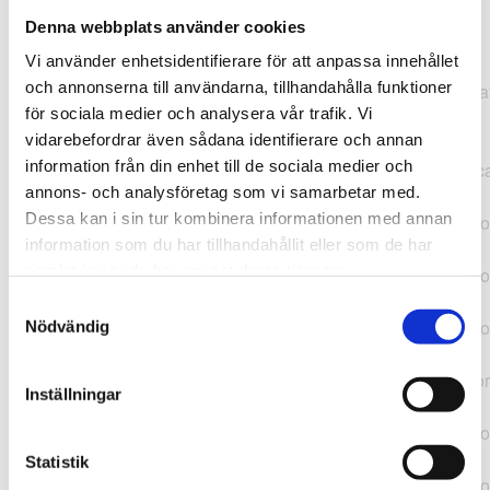
Denna webbplats använder cookies
TypeError: "".concat(...).concat(...).replaceAll is not a
Vi använder enhetsidentifierare för att anpassa innehållet
function at
och annonserna till användarna, tillhandahålla funktioner
https://webshop.pressbyran.se/_next/static/chunks/pages/
för sociala medier och analysera vår trafik. Vi
b1763451a2186f9e.js:1:11050 at Array.map
vidarebefordrar även sådana identifierare och annan
(<anonymous>) at K
information från din enhet till de sociala medier och
(https://webshop.pressbyran.se/_next/static/chunks/pages/
annons- och analysföretag som vi samarbetar med.
b1763451a2186f9e.js:1:10836) at lk
Dessa kan i sin tur kombinera informationen med annan
(https://webshop.pressbyran.se/_next/static/chunks/framewo
information som du har tillhandahållit eller som de har
b241200379730ac0.js:1:129835) at i
samlat in när du har använt deras tjänster.
(https://webshop.pressbyran.se/_next/static/chunks/framewo
b241200379730ac0.js:1:188352) at uD
Samtyckesval
(https://webshop.pressbyran.se/_next/static/chunks/framewo
Nödvändig
b241200379730ac0.js:1:168005) at
https://webshop.pressbyran.se/_next/static/chunks/framewor
Inställningar
b241200379730ac0.js:1:167872 at uI
(https://webshop.pressbyran.se/_next/static/chunks/framewo
b241200379730ac0.js:1:167879) at uE
Statistik
(https://webshop.pressbyran.se/_next/static/chunks/framewo