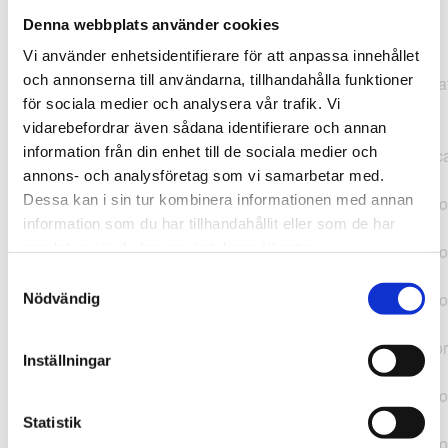
Denna webbplats använder cookies
TypeError: "".concat(...).concat(...).replaceAll is not a
Vi använder enhetsidentifierare för att anpassa innehållet
function at
och annonserna till användarna, tillhandahålla funktioner
https://webshop.pressbyran.se/_next/static/chunks/pages/
för sociala medier och analysera vår trafik. Vi
b1763451a2186f9e.js:1:11050 at Array.map
vidarebefordrar även sådana identifierare och annan
(<anonymous>) at K
information från din enhet till de sociala medier och
(https://webshop.pressbyran.se/_next/static/chunks/pages/
annons- och analysföretag som vi samarbetar med.
b1763451a2186f9e.js:1:10836) at lk
Dessa kan i sin tur kombinera informationen med annan
(https://webshop.pressbyran.se/_next/static/chunks/framewo
information som du har tillhandahållit eller som de har
b241200379730ac0.js:1:129835) at i
samlat in när du har använt deras tjänster.
(https://webshop.pressbyran.se/_next/static/chunks/framewo
b241200379730ac0.js:1:188352) at uD
Samtyckesval
(https://webshop.pressbyran.se/_next/static/chunks/framewo
Nödvändig
b241200379730ac0.js:1:168005) at
https://webshop.pressbyran.se/_next/static/chunks/framewor
Inställningar
b241200379730ac0.js:1:167872 at uI
(https://webshop.pressbyran.se/_next/static/chunks/framewo
b241200379730ac0.js:1:167879) at uE
Statistik
(https://webshop.pressbyran.se/_next/static/chunks/framewo