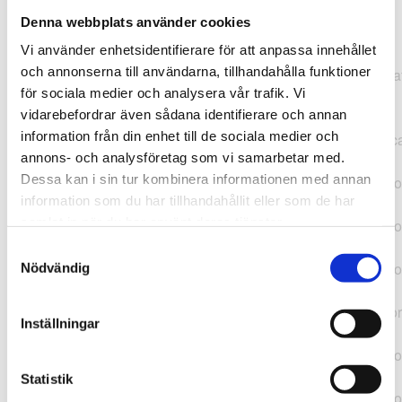
Denna webbplats använder cookies
TypeError: "".concat(...).concat(...).replaceAll is not a
Vi använder enhetsidentifierare för att anpassa innehållet
function at
och annonserna till användarna, tillhandahålla funktioner
https://webshop.pressbyran.se/_next/static/chunks/pages/
för sociala medier och analysera vår trafik. Vi
b1763451a2186f9e.js:1:11050 at Array.map
vidarebefordrar även sådana identifierare och annan
(<anonymous>) at K
information från din enhet till de sociala medier och
(https://webshop.pressbyran.se/_next/static/chunks/pages/
annons- och analysföretag som vi samarbetar med.
b1763451a2186f9e.js:1:10836) at lk
Dessa kan i sin tur kombinera informationen med annan
(https://webshop.pressbyran.se/_next/static/chunks/framewo
information som du har tillhandahållit eller som de har
b241200379730ac0.js:1:129835) at i
samlat in när du har använt deras tjänster.
(https://webshop.pressbyran.se/_next/static/chunks/framewo
b241200379730ac0.js:1:188352) at uD
Samtyckesval
(https://webshop.pressbyran.se/_next/static/chunks/framewo
Nödvändig
b241200379730ac0.js:1:168005) at
https://webshop.pressbyran.se/_next/static/chunks/framewor
Inställningar
b241200379730ac0.js:1:167872 at uI
(https://webshop.pressbyran.se/_next/static/chunks/framewo
b241200379730ac0.js:1:167879) at uE
Statistik
(https://webshop.pressbyran.se/_next/static/chunks/framewo