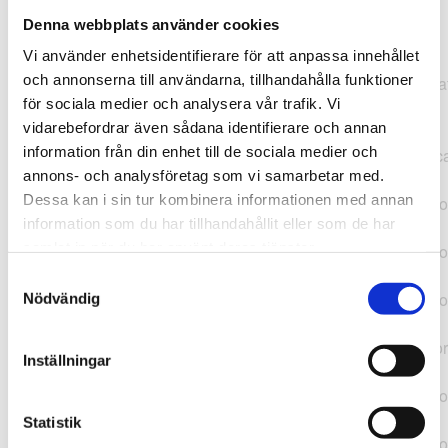
Denna webbplats använder cookies
TypeError: "".concat(...).concat(...).replaceAll is not a
Vi använder enhetsidentifierare för att anpassa innehållet
function at
och annonserna till användarna, tillhandahålla funktioner
https://webshop.pressbyran.se/_next/static/chunks/pages/
för sociala medier och analysera vår trafik. Vi
b1763451a2186f9e.js:1:11050 at Array.map
vidarebefordrar även sådana identifierare och annan
(<anonymous>) at K
information från din enhet till de sociala medier och
(https://webshop.pressbyran.se/_next/static/chunks/pages/
annons- och analysföretag som vi samarbetar med.
b1763451a2186f9e.js:1:10836) at lk
Dessa kan i sin tur kombinera informationen med annan
(https://webshop.pressbyran.se/_next/static/chunks/framewo
information som du har tillhandahållit eller som de har
b241200379730ac0.js:1:129835) at i
samlat in när du har använt deras tjänster.
(https://webshop.pressbyran.se/_next/static/chunks/framewo
b241200379730ac0.js:1:188352) at uD
Samtyckesval
(https://webshop.pressbyran.se/_next/static/chunks/framewo
Nödvändig
b241200379730ac0.js:1:168005) at
https://webshop.pressbyran.se/_next/static/chunks/framewor
Inställningar
b241200379730ac0.js:1:167872 at uI
(https://webshop.pressbyran.se/_next/static/chunks/framewo
b241200379730ac0.js:1:167879) at uE
Statistik
(https://webshop.pressbyran.se/_next/static/chunks/framewo