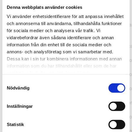
Denna webbplats använder cookies
TypeError: "".concat(...).concat(...).replaceAll is not a
Vi använder enhetsidentifierare för att anpassa innehållet
function at
och annonserna till användarna, tillhandahålla funktioner
https://webshop.pressbyran.se/_next/static/chunks/pages/
för sociala medier och analysera vår trafik. Vi
b1763451a2186f9e.js:1:11050 at Array.map
vidarebefordrar även sådana identifierare och annan
(<anonymous>) at K
information från din enhet till de sociala medier och
(https://webshop.pressbyran.se/_next/static/chunks/pages/
annons- och analysföretag som vi samarbetar med.
b1763451a2186f9e.js:1:10836) at lk
Dessa kan i sin tur kombinera informationen med annan
(https://webshop.pressbyran.se/_next/static/chunks/framewo
information som du har tillhandahållit eller som de har
b241200379730ac0.js:1:129835) at i
samlat in när du har använt deras tjänster.
(https://webshop.pressbyran.se/_next/static/chunks/framewo
b241200379730ac0.js:1:188352) at uD
Samtyckesval
(https://webshop.pressbyran.se/_next/static/chunks/framewo
Nödvändig
b241200379730ac0.js:1:168005) at
https://webshop.pressbyran.se/_next/static/chunks/framewor
Inställningar
b241200379730ac0.js:1:167872 at uI
(https://webshop.pressbyran.se/_next/static/chunks/framewo
b241200379730ac0.js:1:167879) at uE
Statistik
(https://webshop.pressbyran.se/_next/static/chunks/framewo